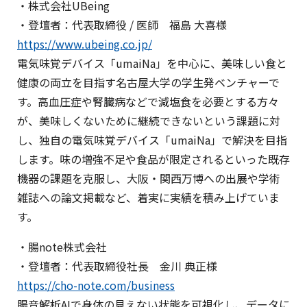
・株式会社UBeing
・登壇者：代表取締役 / 医師 福島 大喜様
https://www.ubeing.co.jp/
電気味覚デバイス「umaiNa」を中心に、美味しい食と
健康の両立を目指す名古屋大学の学生発ベンチャーで
す。高血圧症や腎臓病などで減塩食を必要とする方々
が、美味しくないために継続できないという課題に対
し、独自の電気味覚デバイス「umaiNa」で解決を目指
します。味の増強不足や食品が限定されるといった既存
機器の課題を克服し、大阪・関西万博への出展や学術
雑誌への論文掲載など、着実に実績を積み上げていま
す。
・腸note株式会社
・登壇者：代表取締役社長 金川 典正様
https://cho-note.com/business
腸音解析AIで身体の見えない状態を可視化し、データに